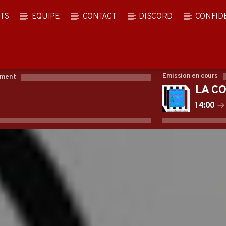
TS
EQUIPE
CONTACT
DISCORD
CONFID
Emission en cours
oment
LA C
14:00