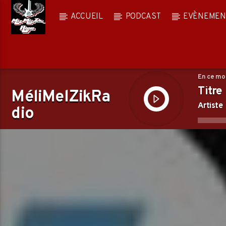
ACCUEIL
PODCAST
EVÈNEMEN
En ce m
Titre
MéliMelZikRa
Artiste
dio