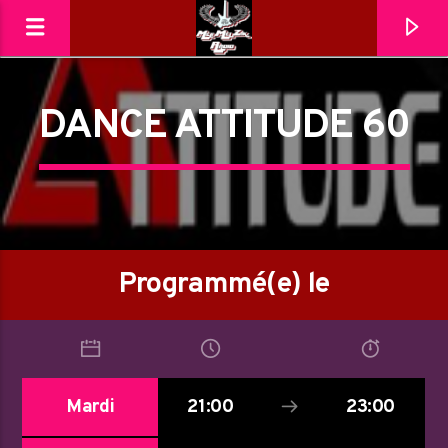
DANCE ATTITUDE 60
MéliMelZikRadio
Programmé(e) le
Mardi
21:00
23:00
En ce moment