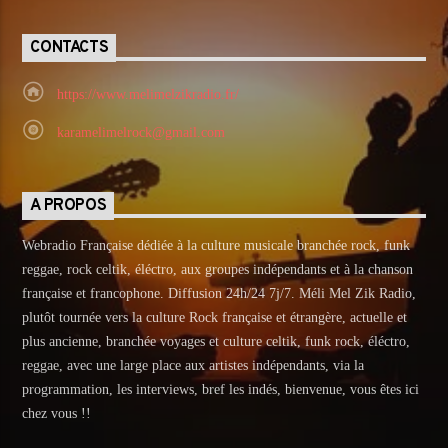
Titre
Artiste
CONTACTS
https://www.melimelzikradio.fr/
Emission en cours
karamelimelrock@gmail.com
100% BREIZ ROCK
19:00
20:00
A PROPOS
Webradio Française dédiée à la culture musicale branchée rock, funk
reggae, rock celtik, éléctro, aux groupes indépendants et à la chanson
française et francophone. Diffusion 24h/24 7j/7. Méli Mel Zik Radio,
MéliMelZikRadio
plutôt tournée vers la culture Rock française et étrangère, actuelle et
plus ancienne, branchée voyages et culture celtik, funk rock, éléctro,
reggae, avec une large place aux artistes indépendants, via la
programmation, les interviews, bref les indés, bienvenue, vous êtes ici
chez vous !!