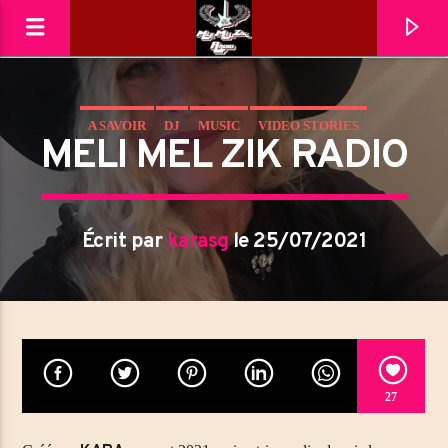
A SAVOIR
DJ
MUSIC
VIDEO STORIES
MéliMelZikRadio
MELI MEL ZIK RADIO
Écrit par
karasg
le 25/07/2021
27
En ce moment