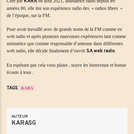
Créé par
KARA
en aout 2021, animatrice radio depuis les
Titre
années 80, elle tire son expérience radio des » radios libres »
Artiste
de l’époque, sur la FM.
Pour avoir travaillé avec de grands noms de la FM comme en
web radio et après plusieurs mauvaises expériences tant comme
Emission en cours
animatrice que comme responsable d’antenne dans différentes
CLUB LIFE
web radio, elle décide finalement d’ouvrir
SA web radio
.
21:00
22:00
En espérant que cela vous plaise , soyez les bienvenue et bonne
écoute à tous .
TAGS
KARA
MéliMelZikRadio
AUTEUR
KARASG