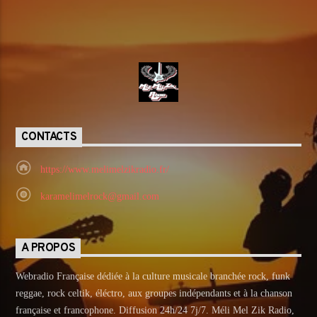
CONTACTS
https://www.melimelzikradio.fr/
karamelimelrock@gmail.com
A PROPOS
Webradio Française dédiée à la culture musicale branchée rock, funk
reggae, rock celtik, éléctro, aux groupes indépendants et à la chanson
française et francophone. Diffusion 24h/24 7j/7. Méli Mel Zik Radio,