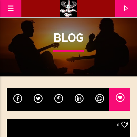
BLOG
MéliMelZikRadio
0
En ce moment