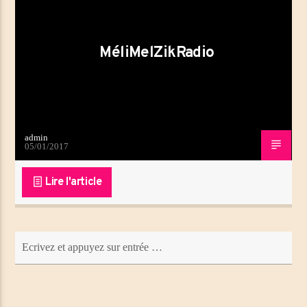
Titre
Artiste
MéliMelZikRadio
Emission en cours
LA MATINALE DE MELI MEL ZIK
07:00
09:00
admin
05/01/2017
Lire l'article
MéliMelZikRadio