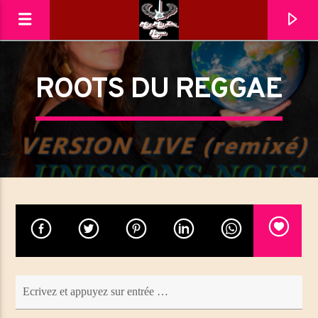
ROOTS DU REGGAE
MéliMelZikRadio
En ce moment