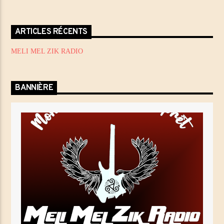
Titre
Artiste
ARTICLES RÉCENTS
MELI MEL ZIK RADIO
Emission en cours
LA MATINALE DE MELI MEL ZIK
BANNIÈRE
07:00
09:00
MéliMelZikRadio