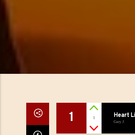
1
Heart L
1
Gary J.