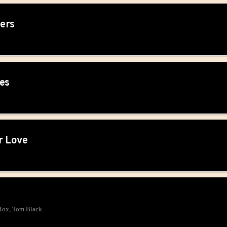
ers
es
 Love
Rox, Tom Black