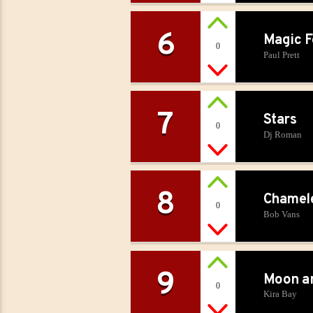
6
Magic F
0
Paul Prett
7
Stars
0
Dj Roman
8
Chamel
0
Bob Vans
9
Moon a
0
Kira Bay