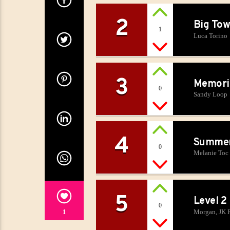
2
Big Tow
1
Luca Torino
3
Memori
0
Sandy Loop
4
Summer
0
Melanie Toc
5
Level 2
0
Morgan, JK 
1