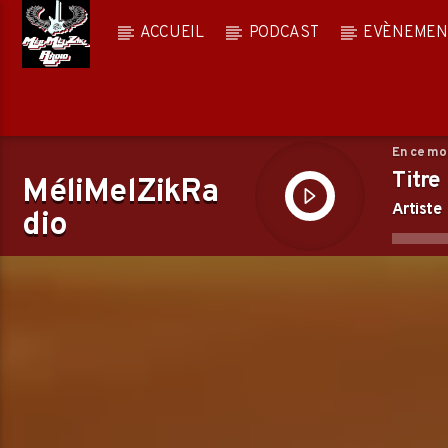
ACCUEIL
PODCAST
EVÈNEMEN
En ce m
Titre
MéliMelZikRa
Artiste
dio