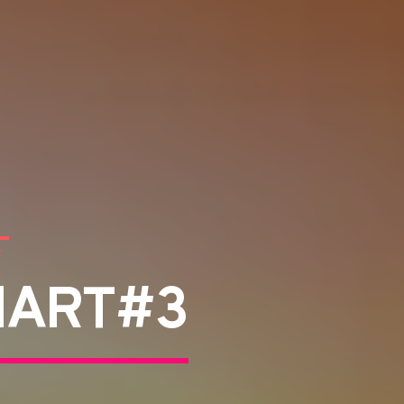
T
HART#3