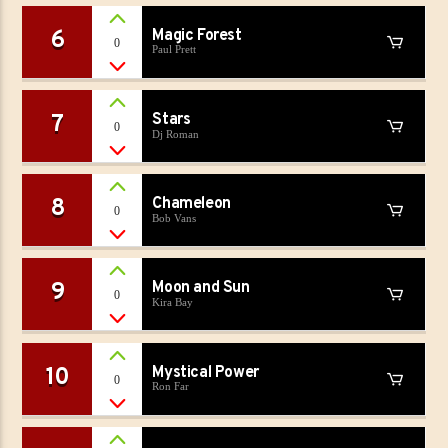
6
Magic Forest
0
Paul Prett
7
Stars
0
Dj Roman
8
Chameleon
0
Bob Vans
9
Moon and Sun
0
Kira Bay
10
Mystical Power
0
Ron Far