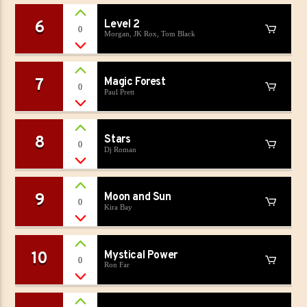
6
Level 2
0
Morgan, JK Rox, Tom Black
7
Magic Forest
0
Paul Prett
8
Stars
0
Dj Roman
9
Moon and Sun
0
Kira Bay
10
Mystical Power
0
Ron Far