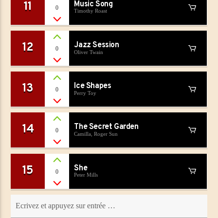
11
Music Song
0
Timothy Roast
12
Jazz Session
0
Oliver Twain
13
Ice Shapes
0
Perry Toy
14
The Secret Garden
0
Camilla, Roger Sun
15
She
0
Peter Mills