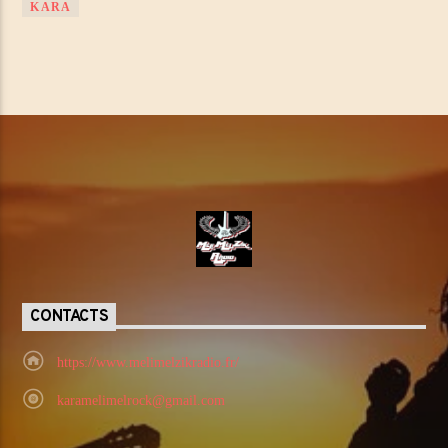
KARA
CONTACTS
https://www.melimelzikradio.fr/
karamelimelrock@gmail.com