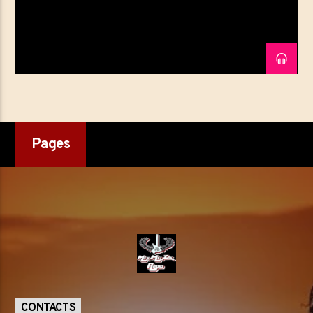
Titre
Artiste
Emission en cours
LA MATINALE DE MELI MEL ZIK
07:00
09:00
Pages
MéliMelZikRadio
CONTACTS