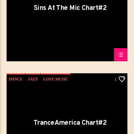
Titre
Sins At The Mic Chart#2
Artiste
Emission en cours
LA MATINALE DE MELI MEL ZIK
06:00
09:00
DANCE
JAZZ
LOVE MUSIC
1
MéliMelZikRadio
SPRING CHART
TRANCEAMERICA
TranceAmerica Chart#2