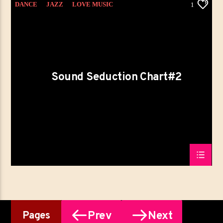
DANCE
JAZZ
LOVE MUSIC
1
SOUND SEDUCTION
SPRING CHART
Sound Seduction Chart#2
Prev
Next
Pages