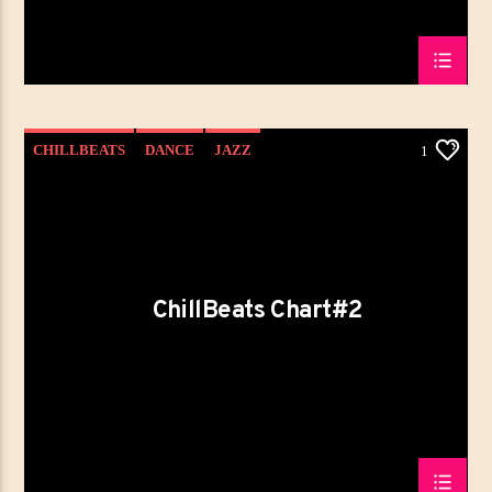
CHILLBEATS
DANCE
JAZZ
1
LOVE MUSIC
SPRING CHART
ChillBeats Chart#2