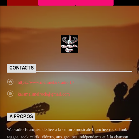
CONTACTS
https://www.melimelzikradio.fr/
karamelimelrock@gmail.com
A PROPOS
Webradio Française dédiée à la culture musicale branchée rock, funk
reggae, rock celtik, éléctro, aux groupes indépendants et à la chanson