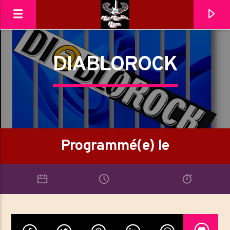
DIABLOROCK
MéliMelZikRadio
Programmé(e) le
En ce moment