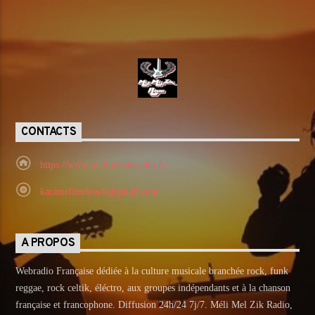
CONTACTS
https://www.melimelzikradio.fr/
karamelimelrock@gmail.com
A PROPOS
Webradio Française dédiée à la culture musicale branchée rock, funk
reggae, rock celtik, éléctro, aux groupes indépendants et à la chanson
française et francophone. Diffusion 24h/24 7j/7. Méli Mel Zik Radio,