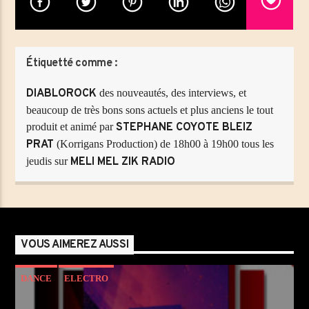
Titre
Artiste
Étiquetté comme :
Emission en cours
DIABLOROCK
des nouveautés, des interviews, et
LA MATINALE DE MELI MEL ZIK
beaucoup de très bons sons actuels et plus anciens le tout
produit et animé par
STEPHANE COYOTE BLEIZ
06:00
09:00
PRAT
(Korrigans Production) de 18h00 à 19h00 tous les
jeudis sur
MELI MEL ZIK RADIO
DIABLOROCK
des nouveautés, des interviews, et
beaucoup de très bons sons actuels et plus anciens le tout
MéliMelZikRadio
produit et animé par
STEPHANE COYOTE BLEIZ
PRAT
(Korrigans Production) de 18h00 à 19h00 tous les
VOUS AIMEREZ AUSSI
jeudis sur
MELI MEL ZIK RADIO
DANCE
ELECTRO